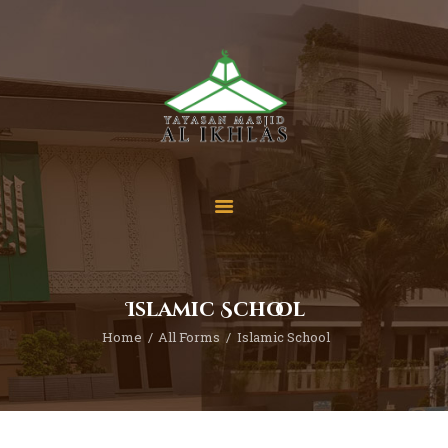
Beranda
Tentang Kami
Sekolah
Berita
Yuk Berdonasi
Islamic School
Kontak
Home
All Forms
Islamic School