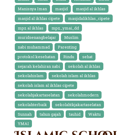
Manisnya Iman
masjid
masjid al ikhlas
masjid al ikhlas cipete
masjidalikhlas_cipete
mpz al ikhlas
mpz_ymai_dd
muridsenangbelajar
Muslim
nabi muhammad
Parenting
protokol kesehatan
Rindu
sehat
sejarah kelahiran nabi
sekolah al ikhlas
sekolahislam
sekolah islam al ikhlas
sekolah islam al ikhlas cipete
sekolahjakartaselatan
sekolahmodern
sekolahterbaik
sekolahtkjakartaselatan
Sunnah
tahun gajah
tauhid
Waktu
YMAI