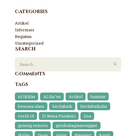
Categories
Artikel
Informasi
Kegiatan
Uncategorized
Search
Comments
Tags
Al Ikhlas
Al Qur'an
Artikel
bantuan
bencana alam
beritabaik
beritabaikalix
covid-19
Di Masa Pandemi
Doa
gunung semeru
gurubahagiamengajar
ikhlas
Iman
islam
Ketaatan
kisah