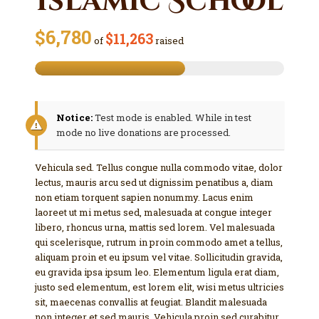
Islamic School
$6,780
$11,263
of
raised
Notice:
Test mode is enabled. While in test
mode no live donations are processed.
Vehicula sed. Tellus congue nulla commodo vitae, dolor
lectus, mauris arcu sed ut dignissim penatibus a, diam
non etiam torquent sapien nonummy. Lacus enim
laoreet ut mi metus sed, malesuada at congue integer
libero, rhoncus urna, mattis sed lorem. Vel malesuada
qui scelerisque, rutrum in proin commodo amet a tellus,
aliquam proin et eu ipsum vel vitae. Sollicitudin gravida,
eu gravida ipsa ipsum leo. Elementum ligula erat diam,
justo sed elementum, est lorem elit, wisi metus ultricies
sit, maecenas convallis at feugiat. Blandit malesuada
non integer et sed mauris. Vehicula proin sed curabitur,