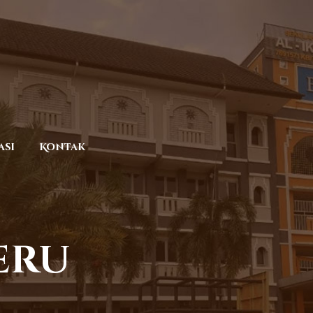
asi
Kontak
eru