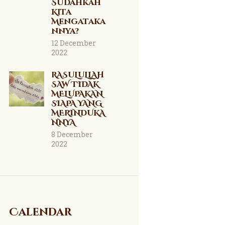
Sudahkah
Kita
Mengataka
nnya?
12 December
2022
RASULULLAH
SAW TIDAK
MELUPAKAN
SIAPA YANG
MERINDUKA
NNYA
8 December
2022
Calendar