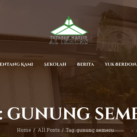
Beranda
Tentang Kami
Sekolah
Berita
Yuk Berdonasi
entang Kami
Sekolah
Berita
Yuk Berdon
Kontak
: gunung sem
Home
All Posts
Tag: gunung semeru