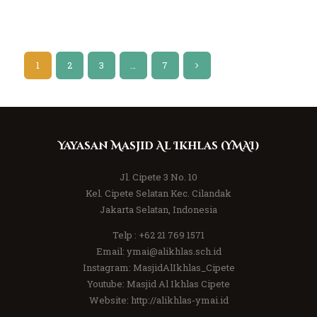
1
2
3
…
>
7
Yayasan Masjid Al Ikhlas (YMAI)
Jl. Cipete 3 No. 10
Kel. Cipete Selatan Kec. Cilandak
Jakarta Selatan, Indonesia
Telp :
+62 21 769 1571
Email:
ymai@alikhlas.sch.id
Instagram:
MasjidAlIkhlas_Cipete
Youtube:
Masjid Al Ikhlas Cipete
Website:
http://alikhlas-ymai.id