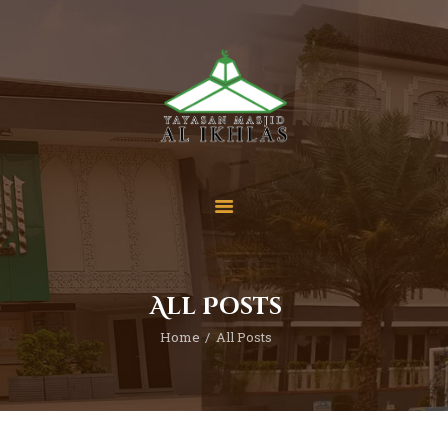
Beranda
Tentang Kami
Sekolah
Berita
Yuk Berdonasi
All Posts
Kontak
Home
All Posts