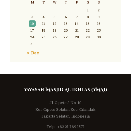
M
T
W
T
F
S
S
1
2
3
4
5
6
7
8
9
10
11
12
13
14
15
16
17
18
19
20
21
22
23
24
25
26
27
28
29
30
31
« Dec
Yayasan Masjid Al Ikhlas (YMAI)
Jl. Cipete 3 No. 10
Kel. Cipete Selatan Kec. Cilandak
Jakarta Selatan, Indonesia
Telp :
+62 21 769 1571