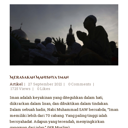
Merasakan Manisnya Iman
Artikel
27 September 2021
0
Comments
1725
Views
0
Likes
Iman adalah keyakinan yang diteguhkan dalam hati,
diikrarkan dalam lisan, dan dibuktikan dalam tindakan.
Dalam sebuah hadis, Nabi Muhammad SAW bersabda, “Iman
memiliki lebih dari 70 cabang. Yang paling tinggi ialah
bersyahadat. Adapun yang terendah, menyingkirkan
gangguan dari jalan.” (HR Muslim).