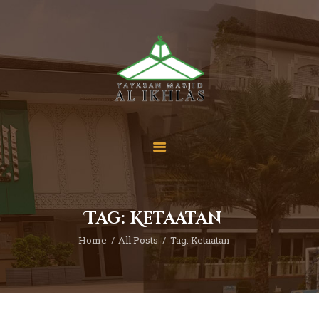
Beranda
Tentang Kami
Sekolah
Berita
Yuk Berdonasi
Tag: Ketaatan
Kontak
Home
All Posts
Tag: Ketaatan