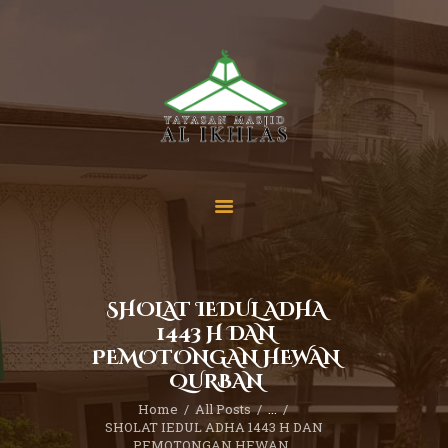
Beranda
Tentang Kami
Sekolah
Berita
Yuk Berdonasi
SHOLAT IEDUL ADHA
Kontak
1443 H DAN
PEMOTONGAN HEWAN
QURBAN
Home
All Posts
...
SHOLAT IEDUL ADHA 1443 H DAN 
PEMOTONGAN HEWAN...