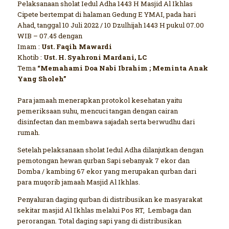
Pelaksanaan sholat Iedul Adha 1443 H Masjid Al Ikhlas
Cipete bertempat di halaman Gedung E YMAI, pada hari
Ahad, tanggal 10 Juli 2022 / 10 Dzulhijah 1443 H pukul 07.00
WIB – 07.45 dengan
Imam :
Ust. Faqih Mawardi
Khotib :
Ust. H. Syahroni Mardani, LC
Tema
“Memahami Doa Nabi Ibrahim ; Meminta Anak
Yang Sholeh”
Para jamaah menerapkan protokol kesehatan yaitu
pemeriksaan suhu, mencuci tangan dengan cairan
disinfectan dan membawa sajadah serta berwudhu dari
rumah.
Setelah pelaksanaan sholat Iedul Adha dilanjutkan dengan
pemotongan hewan qurban Sapi sebanyak 7 ekor dan
Domba / kambing 67 ekor yang merupakan qurban dari
para muqorib jamaah Masjid Al Ikhlas.
Penyaluran daging qurban di distribusikan ke masyarakat
sekitar masjid Al Ikhlas melalui Pos RT, Lembaga dan
perorangan. Total daging sapi yang di distribusikan