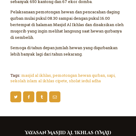
sebanyak 650 kantong dan 67 ekor domba.
Pelaksanaan pemotongan hewan dan pencacahan daging
qurban mulai pukul 08.30 sampai dengan pukul 16.00
bertempat di halaman Masjid Al Ikhlas dan disaksikan oleh
muqorib yang ingin melihat langsung saat hewan qurbanya
di sembelih.
Semoga di tahun depan jumlah hewan yang diqurbankan
lebih banyak lagi dari tahun sekarang.
Tags:
masjid al ikhlas
,
pemotongan hewan qurban
,
sapi
,
sekolah islam al ikhlas cipete
,
sholat iedul adha
Yayasan Masjid Al Ikhlas (YMAI)