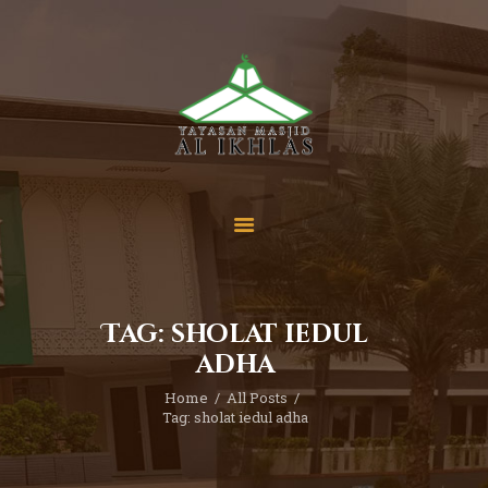
Beranda
Tentang Kami
Sekolah
Berita
Yuk Berdonasi
Tag: sholat iedul
Kontak
adha
Home
All Posts
Tag: sholat iedul adha