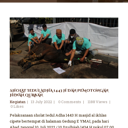
SHOLAT IEDUL ADHA 1443 H DAN PEMOTONGAN
HEWAN QURBAN
Kegiatan
13 July 2022
0
Comments
1188
Views
0
Likes
Pelaksanaan sholat Iedul Adha 1443 H masjid al ikhlas
cipete bertempat di halaman Gedung E YMAI, pada hari
Ahad, tanggal 10 Juli 2022 / 10 Dzulhijah 1434 H pukul 07.00