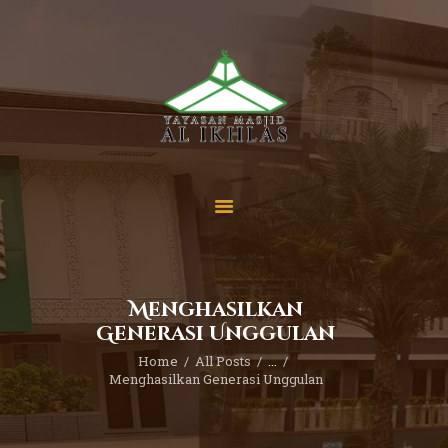
Beranda
Tentang Kami
Sekolah
Berita
Yuk Berdonasi
Menghasilkan
Kontak
Generasi Unggulan
Home
All Posts
...
Menghasilkan Generasi Unggulan