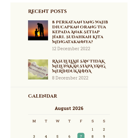
Recent Posts
8 Perkataan Yang Wajib
Diucapkan Orang Tua
kepada Anak Setiap
Hari. Sudahkah Kita
Mengatakannya?
12 December 2022
RASULULLAH SAW TIDAK
MELUPAKAN SIAPA YANG
MERINDUKANNYA
8 December 2022
Calendar
August 2026
M
T
W
T
F
S
S
1
2
3
4
5
6
7
8
9