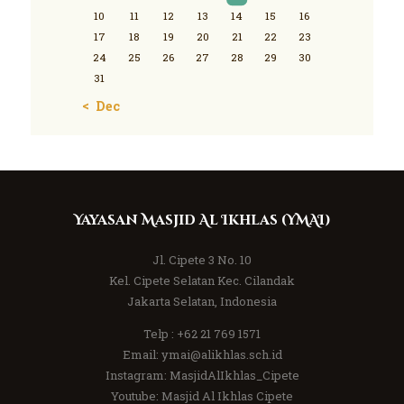
10
11
12
13
14
15
16
17
18
19
20
21
22
23
24
25
26
27
28
29
30
31
« Dec
Yayasan Masjid Al Ikhlas (YMAI)
Jl. Cipete 3 No. 10
Kel. Cipete Selatan Kec. Cilandak
Jakarta Selatan, Indonesia
Telp :
+62 21 769 1571
Email:
ymai@alikhlas.sch.id
Instagram:
MasjidAlIkhlas_Cipete
Youtube:
Masjid Al Ikhlas Cipete