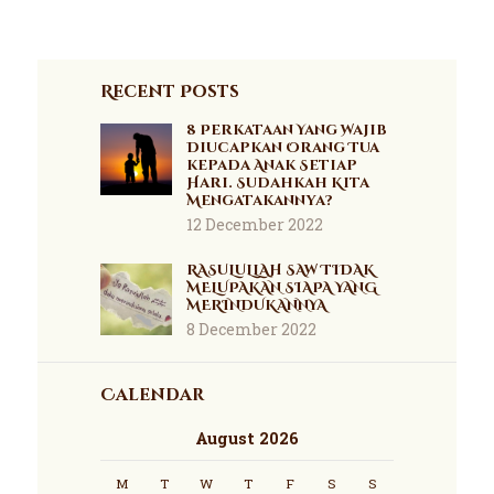
Recent Posts
8 Perkataan Yang Wajib
Diucapkan Orang Tua
kepada Anak Setiap
Hari. Sudahkah Kita
Mengatakannya?
12 December 2022
RASULULLAH SAW TIDAK
MELUPAKAN SIAPA YANG
MERINDUKANNYA
8 December 2022
Calendar
August 2026
M
T
W
T
F
S
S