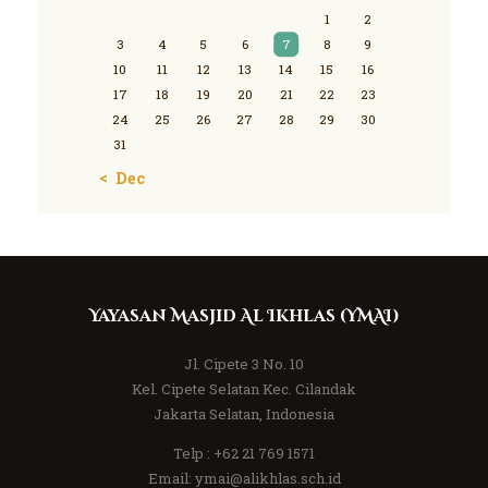
1
2
3
4
5
6
7
8
9
10
11
12
13
14
15
16
17
18
19
20
21
22
23
24
25
26
27
28
29
30
31
« Dec
Yayasan Masjid Al Ikhlas (YMAI)
Jl. Cipete 3 No. 10
Kel. Cipete Selatan Kec. Cilandak
Jakarta Selatan, Indonesia
Telp :
+62 21 769 1571
Email:
ymai@alikhlas.sch.id