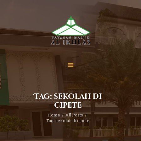
Beranda
Tentang Kami
Sekolah
Berita
Yuk Berdonasi
Tag: sekolah di
Kontak
cipete
Home
All Posts
Tag: sekolah di cipete