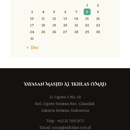
1
2
3
4
5
6
7
8
9
10
11
12
13
14
15
16
17
18
19
20
21
22
23
24
25
26
27
28
29
30
31
« Dec
Yayasan Masjid Al Ikhlas (YMAI)
Jl. Cipete 3 No. 10
Kel. Cipete Selatan Kec. Cilandak
Jakarta Selatan, Indonesia
Telp :
+62 21 769 1571
Email:
ymai@alikhlas.sch.id