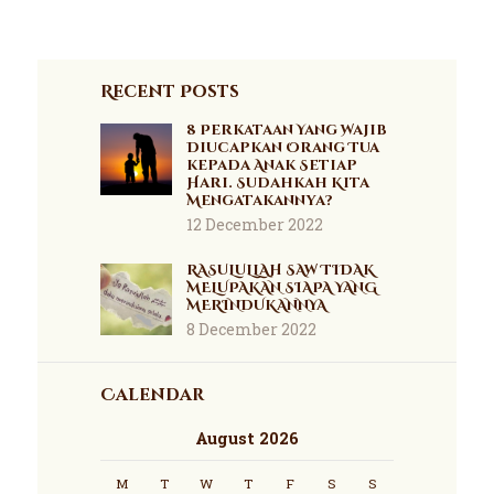
Recent Posts
8 Perkataan Yang Wajib
Diucapkan Orang Tua
kepada Anak Setiap
Hari. Sudahkah Kita
Mengatakannya?
12 December 2022
RASULULLAH SAW TIDAK
MELUPAKAN SIAPA YANG
MERINDUKANNYA
8 December 2022
Calendar
August 2026
M
T
W
T
F
S
S