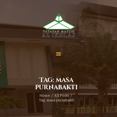
Beranda
Tentang Kami
Sekolah
Berita
Yuk Berdonasi
Tag: masa
Kontak
purnabakti
Home
All Posts
Tag: masa purnabakti