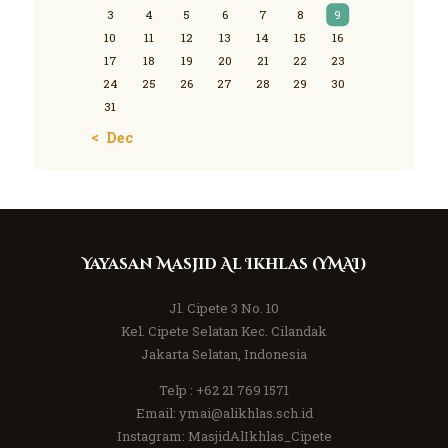
3
4
5
6
7
8
9
10
11
12
13
14
15
16
17
18
19
20
21
22
23
24
25
26
27
28
29
30
31
« Dec
Yayasan Masjid Al Ikhlas (YMAI)
Jl. Cipete 3 No. 10
Kel. Cipete Selatan Kec. Cilandak
Jakarta Selatan, Indonesia
Telp :
+62 21 769 1571
Email:
ymai@alikhlas.sch.id
Instagram:
MasjidAlIkhlas_Cipete