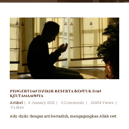
Pengertian Dzikir Beserta Bentuk dan
Keutamaannya
Artikel
6 January 2021
0
Comments
22454
Views
0
Likes
Adz-dzikr dengan arti bertasbih, mengagungkan Allah swt.