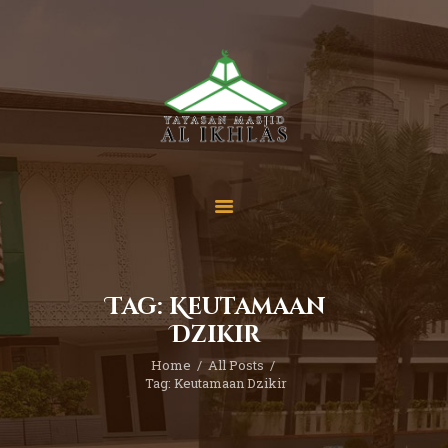
Beranda
Tentang Kami
Sekolah
Berita
Yuk Berdonasi
Tag: Keutamaan
Kontak
Dzikir
Home
All Posts
Tag: Keutamaan Dzikir