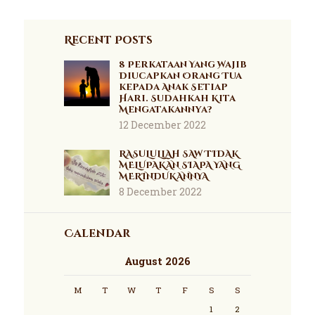
Recent Posts
8 Perkataan Yang Wajib
Diucapkan Orang Tua
kepada Anak Setiap
Hari. Sudahkah Kita
Mengatakannya?
12 December 2022
RASULULLAH SAW TIDAK
MELUPAKAN SIAPA YANG
MERINDUKANNYA
8 December 2022
Calendar
August 2026
M
T
W
T
F
S
S
1
2