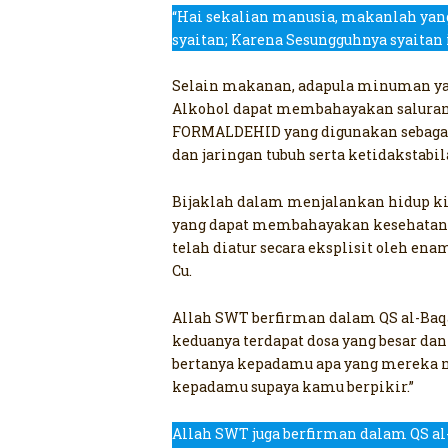
“Hai sekalian manusia, makanlah yang
syaitan; Karena Sesungguhnya syaitan i
Selain makanan, adapula minuman yang
Alkohol dapat membahayakan saluran 
FORMALDEHID yang digunakan sebagai 
dan jaringan tubuh serta ketidakstabil
Bijaklah dalam menjalankan hidup k
yang dapat membahayakan kesehatan 
telah diatur secara eksplisit oleh en
Cu.
Allah SWT berfirman dalam QS al-Baqa
keduanya terdapat dosa yang besar dan
bertanya kepadamu apa yang mereka n
kepadamu supaya kamu berpikir.”
Allah SWT juga berfirman dalam QS al