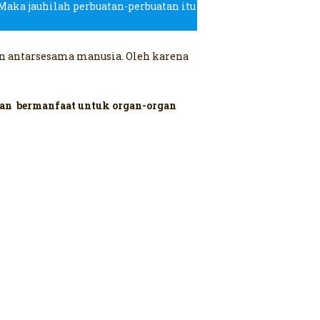
 Maka jauhilah perbuatan-perbuatan itu
n antarsesama manusia. Oleh karena
dan bermanfaat untuk organ-organ