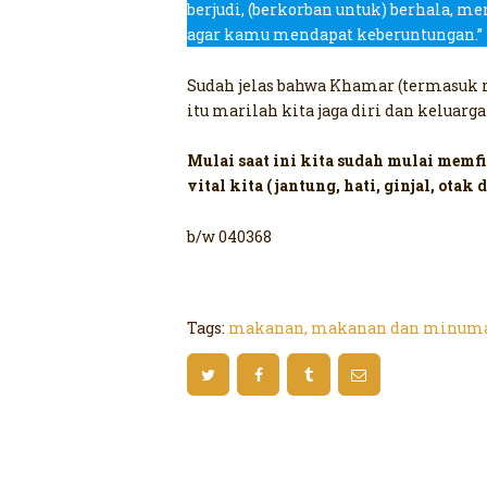
berjudi, (berkorban untuk) berhala, m
agar kamu mendapat keberuntungan.”
Sudah jelas bahwa Khamar (termasuk 
itu marilah kita jaga diri dan keluarg
Mulai saat ini kita sudah mulai me
vital kita ( jantung, hati, ginjal, otak dl
b/w 040368
Tags:
makanan
,
makanan dan minuma