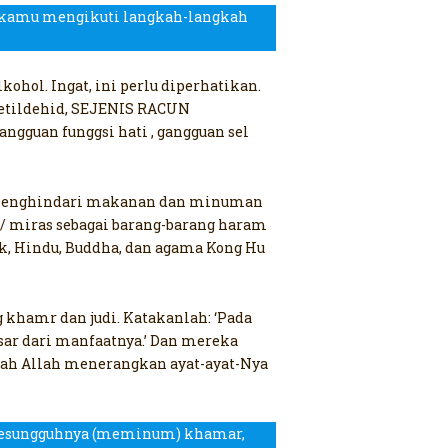
ah kamu mengikuti langkah-langkah
hol. Ingat, ini perlu diperhatikan.
setildehid, SEJENIS RACUN
guan funggsi hati , gangguan sel
am menghindari makanan dan minuman
 miras sebagai barang-barang haram
lik, Hindu, Buddha, dan agama Kong Hu
 khamr dan judi. Katakanlah: ‘Pada
esar dari manfaatnya.’ Dan mereka
lah Allah menerangkan ayat-ayat-Nya
n, sesungguhnya (meminum) khamar,