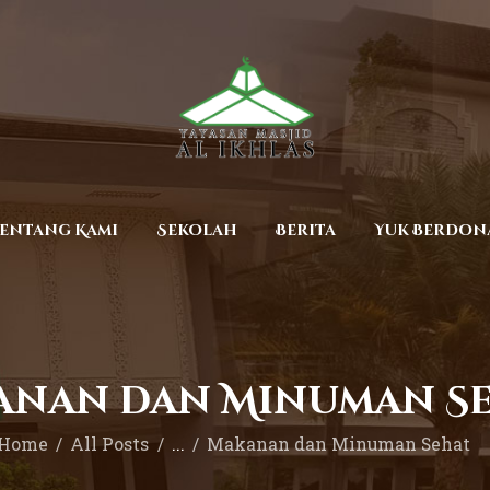
Beranda
Tentang Kami
Sekolah
Berita
Yuk Berdonasi
entang Kami
Sekolah
Berita
Yuk Berdon
Kontak
anan dan Minuman S
Home
All Posts
...
Makanan dan Minuman Sehat