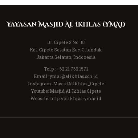
Yayasan Masjid Al Ikhlas (YMAI)
Jl. Cipete 3 No. 10
Kel. Cipete Selatan Kec. Cilandak
Jakarta Selatan, Indonesia
Telp :
+62 21 769 1571
Email:
ymai@alikhlas.sch.id
Instagram:
MasjidAlIkhlas_Cipete
Youtube:
Masjid Al Ikhlas Cipete
Website:
http://alikhlas-ymai.id