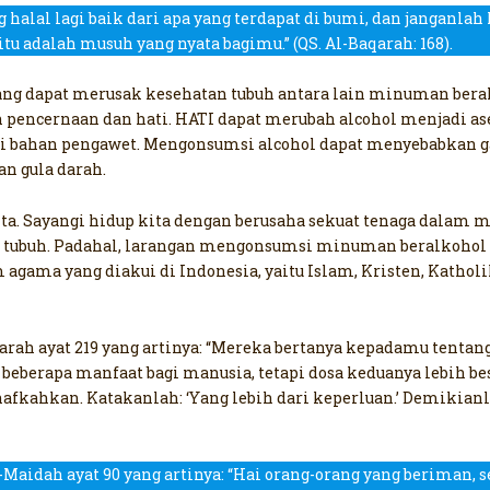
 halal lagi baik dari apa yang terdapat di bumi, dan janganl
tu adalah musuh yang nyata bagimu.” (QS. Al-Baqarah: 168).
 dapat merusak kesehatan tubuh antara lain minuman beralko
pencernaan dan hati. HATI dapat merubah alcohol menjadi a
bahan pengawet. Mengonsumsi alcohol dapat menyebabkan gang
an gula darah.
ita. Sayangi hidup kita dengan berusaha sekuat tenaga dal
tubuh. Padahal, larangan mengonsumsi minuman beralkohol /
am agama yang diakui di Indonesia, yaitu Islam, Kristen, Katho
rah ayat 219 yang artinya: “Mereka bertanya kepadamu tentang
 beberapa manfaat bagi manusia, tetapi dosa keduanya lebih b
afkahkan. Katakanlah: ‘Yang lebih dari keperluan.’ Demikian
-Maidah ayat 90 yang artinya: “Hai orang-orang yang berima