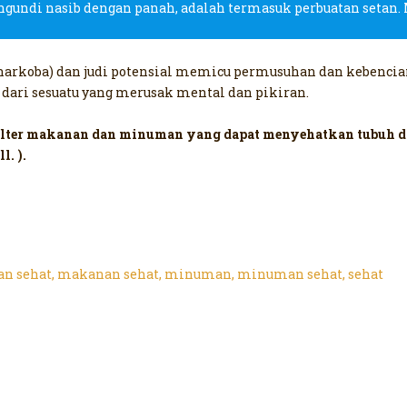
engundi nasib dengan panah, adalah termasuk perbuatan setan.
narkoba) dan judi potensial memicu permusuhan dan kebencia
a dari sesuatu yang merusak mental dan pikiran.
mfilter makanan dan minuman yang dapat menyehatkan tubuh 
l. ).
n sehat
,
makanan sehat
,
minuman
,
minuman sehat
,
sehat