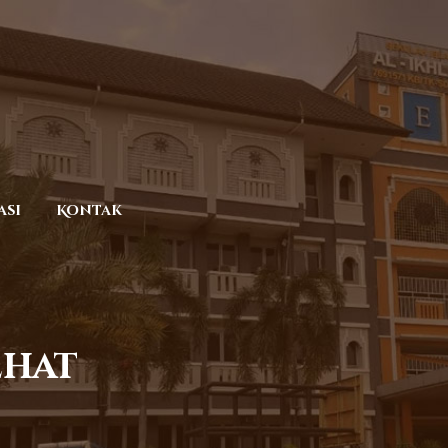
asi
Kontak
ehat