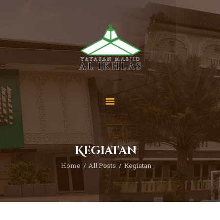
Beranda
Tentang Kami
Sekolah
Berita
Yuk Berdonasi
Kegiatan
Kontak
Home
All Posts
Kegiatan