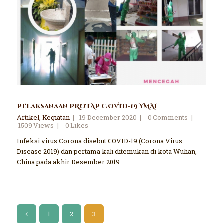
Pelaksanaan PROTAP COVID-19 YMAI
Artikel
,
Kegiatan
19 December 2020
0
Comments
1509
Views
0
Likes
Infeksi virus Corona disebut COVID-19 (Corona Virus
Disease 2019) dan pertama kali ditemukan di kota Wuhan,
China pada akhir Desember 2019.
<
1
2
3