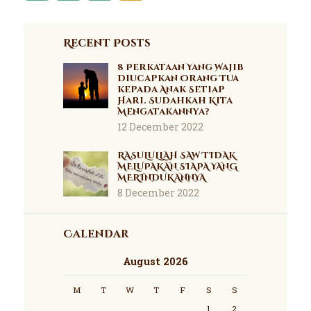
Recent Posts
8 Perkataan Yang Wajib
Diucapkan Orang Tua
kepada Anak Setiap
Hari. Sudahkah Kita
Mengatakannya?
12 December 2022
RASULULLAH SAW TIDAK
MELUPAKAN SIAPA YANG
MERINDUKANNYA
8 December 2022
Calendar
August 2026
M
T
W
T
F
S
S
1
2