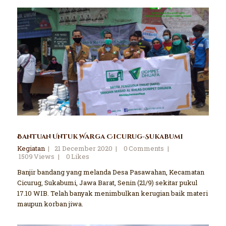
Bantuan Untuk Warga Cicurug-Sukabumi
Kegiatan
21 December 2020
0
Comments
1509
Views
0
Likes
Banjir bandang yang melanda Desa Pasawahan, Kecamatan
Cicurug, Sukabumi, Jawa Barat, Senin (21/9) sekitar pukul
17.10 WIB. Telah banyak menimbulkan kerugian baik materi
maupun korban jiwa.