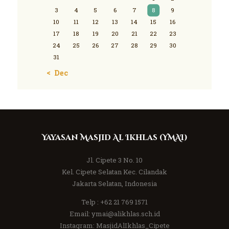
3
4
5
6
7
8
9
10
11
12
13
14
15
16
17
18
19
20
21
22
23
24
25
26
27
28
29
30
31
« Dec
Yayasan Masjid Al Ikhlas (YMAI)
Jl. Cipete 3 No. 10
Kel. Cipete Selatan Kec. Cilandak
Jakarta Selatan, Indonesia
Telp :
+62 21 769 1571
Email:
ymai@alikhlas.sch.id
Instagram:
MasjidAlIkhlas_Cipete