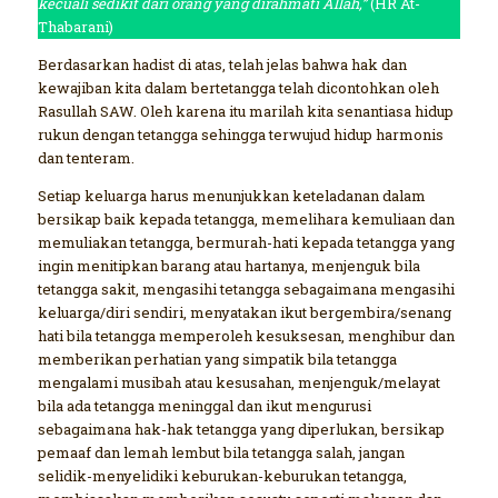
kecuali sedikit dari orang yang dirahmati Allah,”
(HR At-
Thabarani)
Berdasarkan hadist di atas, telah jelas bahwa hak dan
kewajiban kita dalam bertetangga telah dicontohkan oleh
Rasullah SAW. Oleh karena itu marilah kita senantiasa hidup
rukun dengan tetangga sehingga terwujud hidup harmonis
dan tenteram.
Setiap keluarga harus menunjukkan keteladanan dalam
bersikap baik kepada tetangga, memelihara kemuliaan dan
memuliakan tetangga, bermurah-hati kepada tetangga yang
ingin menitipkan barang atau hartanya, menjenguk bila
tetangga sakit, mengasihi tetangga sebagaimana mengasihi
keluarga/diri sendiri, menyatakan ikut bergembira/senang
hati bila tetangga memperoleh kesuksesan, menghibur dan
memberikan perhatian yang simpatik bila tetangga
mengalami musibah atau kesusahan, menjenguk/melayat
bila ada tetangga meninggal dan ikut mengurusi
sebagaimana hak-hak tetangga yang diperlukan, bersikap
pemaaf dan lemah lembut bila tetangga salah, jangan
selidik-menyelidiki keburukan-keburukan tetangga,