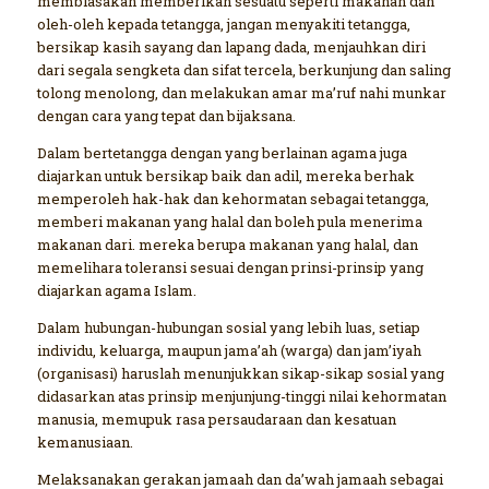
membiasakan memberikan sesuatu seperti makanan dan
oleh-oleh kepada tetangga, jangan menyakiti tetangga,
bersikap kasih sayang dan lapang dada, menjauhkan diri
dari segala sengketa dan sifat tercela, berkunjung dan saling
tolong menolong, dan melakukan amar ma’ruf nahi munkar
dengan cara yang tepat dan bijaksana.
Dalam bertetangga dengan yang berlainan agama juga
diajarkan untuk bersikap baik dan adil, mereka berhak
memperoleh hak-hak dan kehormatan sebagai tetangga,
memberi makanan yang halal dan boleh pula menerima
makanan dari. mereka berupa makanan yang halal, dan
memelihara toleransi sesuai dengan prinsi-prinsip yang
diajarkan agama Islam.
Dalam hubungan-hubungan sosial yang lebih luas, setiap
individu, keluarga, maupun jama’ah (warga) dan jam’iyah
(organisasi) haruslah menunjukkan sikap-sikap sosial yang
didasarkan atas prinsip menjunjung-tinggi nilai kehormatan
manusia, memupuk rasa persaudaraan dan kesatuan
kemanusiaan.
Melaksanakan gerakan jamaah dan da’wah jamaah sebagai