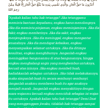
أَتَدْرُونَ مَا حَقُّ الْجَارِ، وَالَّذِي نَفْسِي بِيَدِهِ مَا يَبْلُغُ حَقُّ الْجَارِ إِلَّا قَلِيلًا مِمَّنْ
رَحِمَ اللهُ
“Apakah kalian tahu hak tetangga? Jika tetanggamu
meminta bantuan kepadamu, engkau harus menolongnya.
Jika dia meminta pinjaman, engkau meminjaminya. Jika dia
fakir, engkau memberinya. Jika dia sakit, engkau
menjenguknya. Jika dia meninggal, engkau mengantar
jenazahnya. Jika dia mendapat kebaikan, engkau
menyampaikan selamat untuknya. Jika dia ditimpa
kesulitan, engkau menghiburnya. Janganlah engkau
meninggikan bangunanmu di atas bangunannya, hingga
engkau menghalangi angin yang menghembus untuknya,
kecuali atas izinnya. Jika engkau membeli buah,
hadiahkanlah sebagian untuknya. Jika tidak melakukannya,
maka simpanlah buah itu secara sembunyi-sembunyi.
Janganlah anakmu membawa buah itu agar anaknya
menjadi marah. Janganlah engkau menyakitinya dengan
suara wajanmu kecuali engkau menciduk sebagian isi wajan
itu untuknya. Apakah kalian tahu hak tetangga? Demi Dzat
yang menggenggam jiwaku, tidaklah hak tetangga sampai