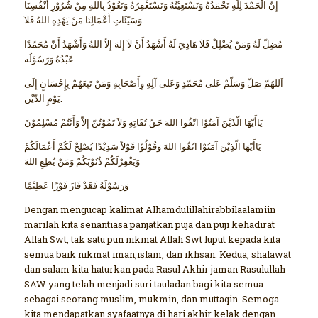
إِنّ الْحَمْدَ لِلَّهِ نَحْمَدُهُ وَنَسْتَعِيْنُهُ وَنَسْتَغْفِرُهُ وَنَعُوْذُ بِاللهِ مِنْ شُرُوْرِ أَنْفُسِنَا
وَسَيّئَاتِ أَعْمَالِنَا مَنْ يَهْدِهِ اللهُ فَلاَ
مُضِلّ لَهُ وَمَنْ يُضْلِلْ فَلاَ هَادِيَ لَهُ أَشْهَدُ أَنْ لاَ إِلهَ إِلاّ اللهُ وَأَشْهَدُ أَنّ مُحَمّدًا
عَبْدُهُ وَرَسُوْلُه
اَللهُمّ صَلّ وَسَلّمْ عَلى مُحَمّدٍ وَعَلى آلِهِ وِأَصْحَابِهِ وَمَنْ تَبِعَهُمْ بِإِحْسَانٍ إِلَى
يَوْمِ الدّيْن.
يَاأَيّهَا الّذَيْنَ آمَنُوْا اتّقُوا اللهَ حَقّ تُقَاتِهِ وَلاَ تَمُوْتُنّ إِلاّ وَأَنْتُمْ مُسْلِمُوْنَ
يَاأَيّهَا الّذِيْنَ آمَنُوْا اتّقُوا اللهَ وَقُوْلُوْا قَوْلاً سَدِيْدًا يُصْلِحْ لَكُمْ أَعْمَالَكُمْ
وَيَغْفِرْلَكُمْ ذُنُوْبَكُمْ وَمَنْ يُطِعِ اللهَ
وَرَسُوْلَهُ فَقَدْ فَازَ فَوْزًا عَظِيْمًا
Dengan mengucap kalimat Alhamdulillahirabbilaalamiin
marilah kita senantiasa panjatkan puja dan puji kehadirat
Allah Swt, tak satu pun nikmat Allah Swt luput kepada kita
semua baik nikmat iman,islam, dan ikhsan. Kedua, shalawat
dan salam kita haturkan pada Rasul Akhir jaman Rasulullah
SAW yang telah menjadi suri tauladan bagi kita semua
sebagai seorang muslim, mukmin, dan muttaqin. Semoga
kita mendapatkan syafaatnya di hari akhir kelak dengan