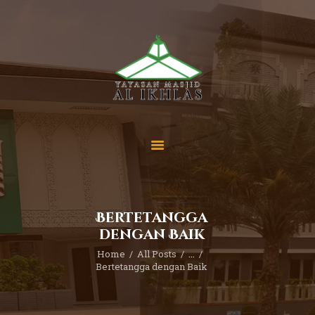
Beranda
Tentang Kami
Sekolah
Berita
Yuk Berdonasi
Bertetangga
Kontak
dengan Baik
Home
All Posts
...
Bertetangga dengan Baik