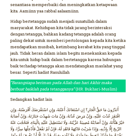
senantiasa memperbaiki dan meningkatkan ketaqwaan
kita. Aamiinn yaa rabbal aalaamiinn.
Hidup bertetangga sudah menjadi sunatullah dalam
masyarakat. Kehidupan kita tidak jarang berinteraksi
dengan tetangga, bahkan kadang tetangga adalah orang
paling dekat untuk memberi pertolongan kepada kita ketika
mendapatkan musibah, ketimbang kerabat kita yang tinggal
jauh. Tidak heran dalam islam begitu menekankan kepada
kita untuk hidup baik dalam bertetangga karena hubungan
baik terhadap tetangga akan mendatangkan maslahat yang
besar. Seperti hadist Rasulullah
“Barangsiapa beriman pada Allah dan hari Akhir maka
berbuat baiklah pada tetangganya”
(HR. Bukhari-Muslim)
Sedangkan hadist lain
أَتَدْرُونَ مَا حَقُّ الْجَارِ؟ إِنِ اسْتَعَانَكَ أَعَنْتَهُ، وَإِنِ اسْتَقْرَضَكَ أَقْرَضْتَهُ، وَإِنِ
افْتَقَرَ عُدْتَ عَلَيْهِ، وَإِنْ مَرِضَ عُدْتَهُ، وَإِنْ مَاتَ شَهِدْتَ جَنَازَتَهُ، وَإِنْ أَصَابَهُ
خَيْرٌ هَنَّأْتَهُ، وَإِنْ أَصَابَتْهُ مُصِيبَةٌ عَزَّيْتَهُ، وَلَا تَسْتَطِيلَ عَلَيْهِ بِالْبِنَاءِ، فَتَحْجُبَ عَنْهُ
الرِّيحَ إِلَّا بِإِذْنِهِ، وَإِذَا شَرَيْتَ فَاكِهَةً فَاهْدِ لَهُ، فَإِنْ لَمْ تَفْعَلْ فَأَدْخِلْهَا سِرًّا، وَلَا
يَخْرُجْ بِهَا وَلَدُكَ لِيَغِيظَ بِهَا وَلَدَهُ، وَلَا تُؤْذِهِ بِقِيثَارِ قَدْرِكَ إِلَّا أَنْ تَغْرِفَ لَهُ مِنْهَا