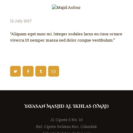
12 July 2017
“Aliquam eget nunc mi. Integer sodales lacus eu risus ornare
viverra.Ut semper massa sed dolor congue vestibulum.”
Yayasan Masjid Al Ikhlas (YMAI)
Jl. Cipete 3 No. 10
Kel. Cipete Selatan Kec. Cilandak