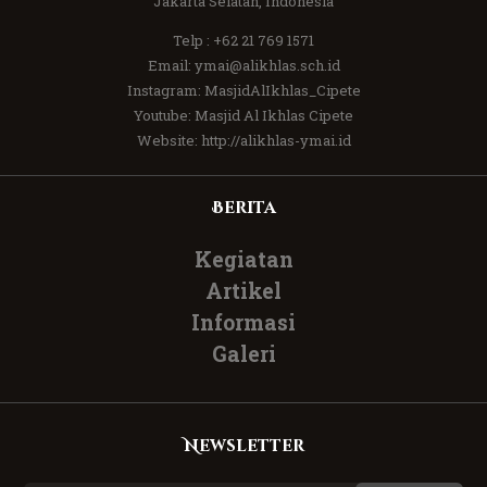
Jakarta Selatan, Indonesia
Telp :
+62 21 769 1571
Email:
ymai@alikhlas.sch.id
Instagram:
MasjidAlIkhlas_Cipete
Youtube:
Masjid Al Ikhlas Cipete
Website:
http://alikhlas-ymai.id
Berita
Kegiatan
Artikel
Informasi
Galeri
Newsletter