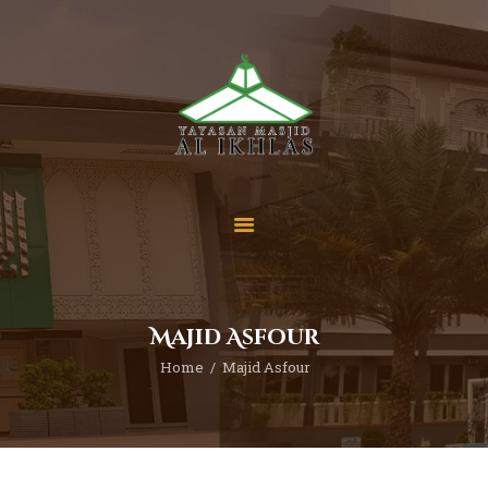
Beranda
Tentang Kami
Sekolah
Berita
Yuk Berdonasi
Majid Asfour
Kontak
Home
Majid Asfour