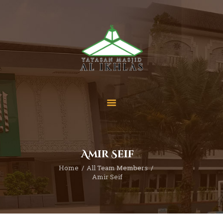
Beranda
Tentang Kami
Sekolah
Berita
Yuk Berdonasi
Amir Seif
Kontak
Home
All Team Members
Amir Seif