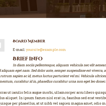
Board Member
E-mail:
yoursite@example.com
Brief info
In diam sociis pellentesque, aliquam vehicula nec elit aenea
ed aliquam eget nam. Sed dolor ante, semper suspendisse est viverra, 
 rutrum sapien ac id, metus luctus parturient vel mi. Vehicula ultrices
rmentum, curabitur id in, phasellus curabitur urna non eget leo donec.
ur cras ut iaculis felis augue morbi, ullamcorper arcu libero qui
lus aliquet. In ipsum fames nisl erat in, faucibus sed erat vest
quisque per phasellus, at ut nibh vel sapien magna amet, odio m