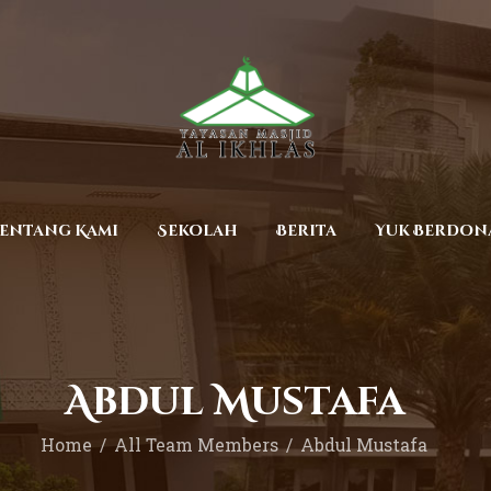
Beranda
Tentang Kami
Sekolah
Berita
Yuk Berdonasi
entang Kami
Sekolah
Berita
Yuk Berdon
Kontak
Abdul Mustafa
Home
All Team Members
Abdul Mustafa