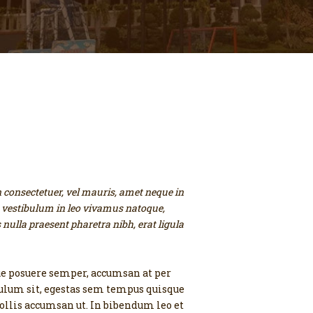
n consectetuer, vel mauris, amet neque in
a vestibulum in leo vivamus natoque,
 nulla praesent pharetra nibh, erat ligula
sque posuere semper, accumsan at per
ibulum sit, egestas sem tempus quisque
ollis accumsan ut. In bibendum leo et