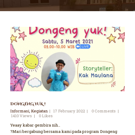
DONGENG YUK !
Informasi
,
Kegiatan
17 February 2022
0
Comments
1410
Views
0
Likes
Yeaay kabar gembira nih…
?Mari bergabung bersama kami pada program Dongeng