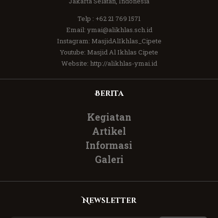
Jakarta Selatan, Indonesia
Telp :
+62 21 769 1571
Email:
ymai@alikhlas.sch.id
Instagram:
MasjidAlIkhlas_Cipete
Youtube:
Masjid Al Ikhlas Cipete
Website:
http://alikhlas-ymai.id
Berita
Kegiatan
Artikel
Informasi
Galeri
Newsletter