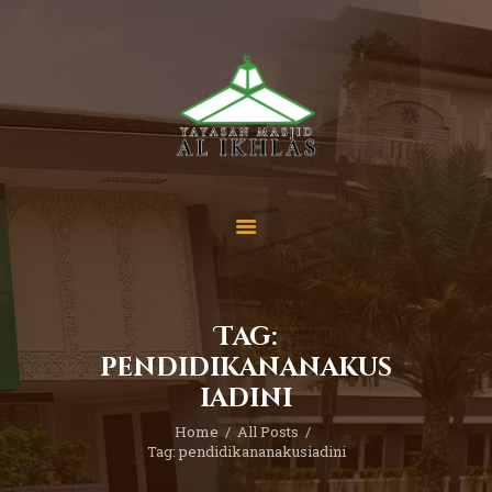
Beranda
Tentang Kami
Sekolah
Berita
Yuk Berdonasi
Tag:
Kontak
pendidikananakus
iadini
Home
All Posts
Tag: pendidikananakusiadini