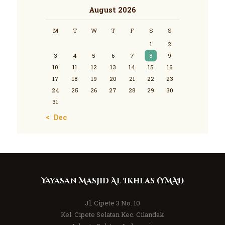
August 2026
M
T
W
T
F
S
S
1
2
3
4
5
6
7
8
9
10
11
12
13
14
15
16
17
18
19
20
21
22
23
24
25
26
27
28
29
30
31
« Dec
Yayasan Masjid Al Ikhlas (YMAI)
Jl. Cipete 3 No. 10
Kel. Cipete Selatan Kec. Cilandak