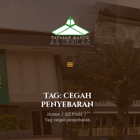
Beranda
Tentang Kami
Sekolah
Berita
Yuk Berdonasi
Tag: cegah
Kontak
penyebaran
Home
All Posts
Tag: cegah penyebaran