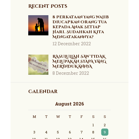
Recent Posts
8 Perkataan Yang Wajib
Diucapkan Orang Tua
kepada Anak Setiap
Hari. Sudahkah Kita
Mengatakannya?
12 December 2022
RASULULLAH SAW TIDAK
MELUPAKAN SIAPA YANG
MERINDUKANNYA
8 December 2022
Calendar
August 2026
M
T
W
T
F
S
S
1
2
3
4
5
6
7
8
9