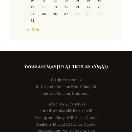
10
11
12
13
14
15
16
17
18
19
20
21
22
23
24
25
26
27
28
29
30
31
« Dec
Yayasan Masjid Al Ikhlas (YMAI)
Jl. Cipete 3 No. 10
Kel. Cipete Selatan Kec. Cilandak
Jakarta Selatan, Indonesia
Telp :
+62 21 769 1571
Email:
ymai@alikhlas.sch.id
Instagram:
MasjidAlIkhlas_Cipete
Youtube:
Masjid Al Ikhlas Cipete
Website:
http://alikhlas-ymai.id