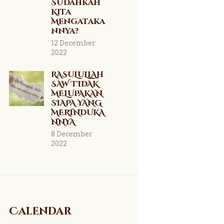
Sudahkah
Kita
Mengataka
nnya?
12 December
2022
RASULULLAH
SAW TIDAK
MELUPAKAN
SIAPA YANG
MERINDUKA
NNYA
8 December
2022
Calendar