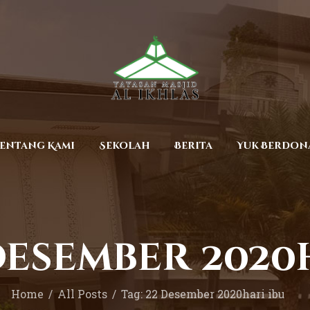
Beranda
Tentang Kami
Sekolah
Berita
Yuk Berdonasi
entang Kami
Sekolah
Berita
Yuk Berdon
Kontak
 Desember 2020
Home
All Posts
Tag: 22 Desember 2020hari ibu