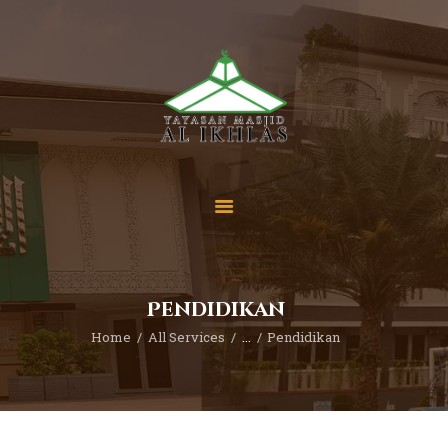
Beranda
Tentang Kami
Sekolah
Berita
Yuk Berdonasi
Pendidikan
Kontak
Home
All Services
...
Pendidikan