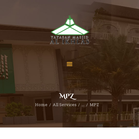
Beranda
Tentang Kami
Sekolah
Berita
Yuk Berdonasi
MPZ
Kontak
Home
All Services
...
MPZ