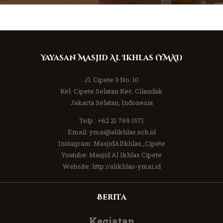
Yayasan Masjid Al Ikhlas (YMAI)
Jl. Cipete 3 No. 10
Kel. Cipete Selatan Kec. Cilandak
Jakarta Selatan, Indonesia
Telp :
+62 21 769 1571
Email:
ymai@alikhlas.sch.id
Instagram:
MasjidAlIkhlas_Cipete
Youtube:
Masjid Al Ikhlas Cipete
Website:
http://alikhlas-ymai.id
Berita
Kegiatan