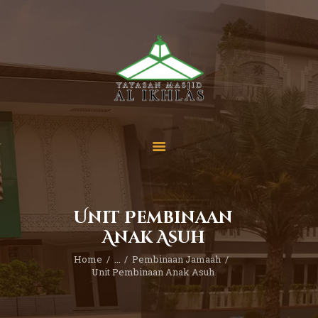
Beranda
Tentang Kami
Sekolah
Berita
Yuk Berdonasi
Unit Pembinaan
Kontak
Anak Asuh
Home
...
Pembinaan Jamaah
Unit Pembinaan Anak Asuh