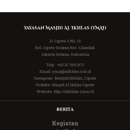
Yayasan Masjid Al Ikhlas (YMAI)
Jl. Cipete 3 No. 10
Kel. Cipete Selatan Kec. Cilandak
Jakarta Selatan, Indonesia
Telp :
+62 21 769 1571
Email:
ymai@alikhlas.sch.id
Instagram:
MasjidAlIkhlas_Cipete
Youtube:
Masjid Al Ikhlas Cipete
Website:
http://alikhlas-ymai.id
Berita
Kegiatan