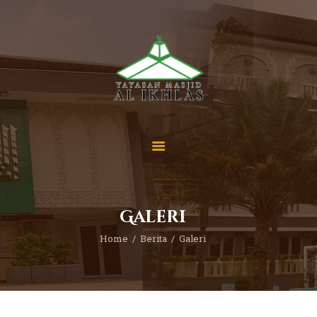
Beranda
Tentang Kami
Sekolah
Berita
Yuk Berdonasi
Galeri
Kontak
Home
Berita
Galeri