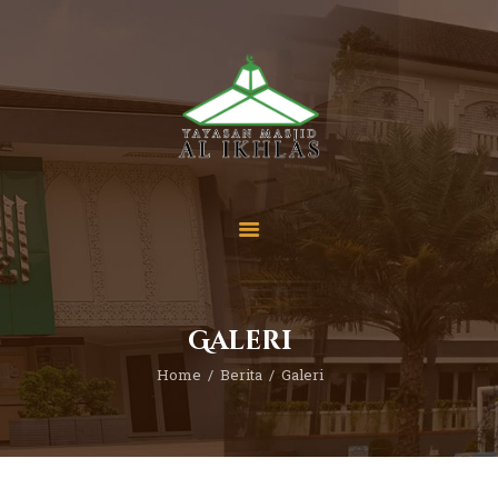
Beranda
Tentang Kami
Sekolah
Berita
Yuk Berdonasi
Galeri
Kontak
Home
Berita
Galeri