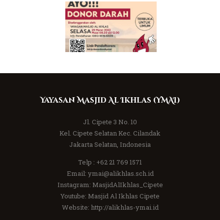
Yayasan Masjid Al Ikhlas (YMAI)
Jl. Cipete 3 No. 10
Kel. Cipete Selatan Kec. Cilandak
Jakarta Selatan, Indonesia
Telp :
+62 21 769 1571
Email:
ymai@alikhlas.sch.id
Instagram:
MasjidAlIkhlas_Cipete
Youtube:
Masjid Al Ikhlas Cipete
Website:
http://alikhlas-ymai.id