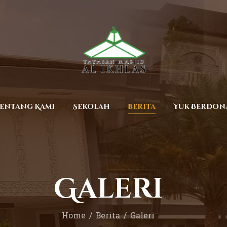
Beranda
Tentang Kami
Sekolah
Berita
Yuk Berdonasi
entang Kami
Sekolah
Berita
Yuk Berdon
Kontak
Galeri
Home
Berita
Galeri