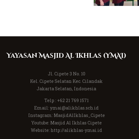
Yayasan Masjid Al Ikhlas (YMAI)
Jl. Cipete 3 No. 10
Kel. Cipete Selatan Kec. Cilandak
Jakarta Selatan, Indonesia
Telp :
+62 21 769 1571
Email:
ymai@alikhlas.sch.id
Instagram:
MasjidAlIkhlas_Cipete
Youtube:
Masjid Al Ikhlas Cipete
Website:
http://alikhlas-ymai.id