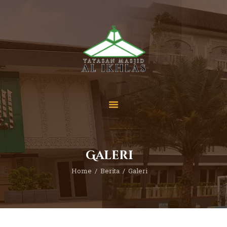
Beranda
Tentang Kami
Sekolah
Berita
Yuk Berdonasi
Galeri
Kontak
Home
Berita
Galeri