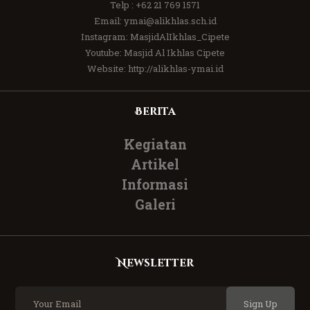
Telp :
+62 21 769 1571
Email:
ymai@alikhlas.sch.id
Instagram:
MasjidAlIkhlas_Cipete
Youtube:
Masjid Al Ikhlas Cipete
Website:
http://alikhlas-ymai.id
Berita
Kegiatan
Artikel
Informasi
Galeri
Newsletter
Sign Up